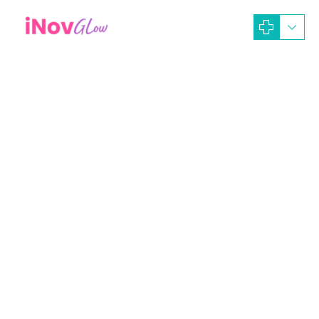
May 27, 2024
iNOV GLOW Dev-Ads
Artikel Dokter
Operasi Hidung
Operasi Plastik
Revisi Hidung
Rhinoplasty