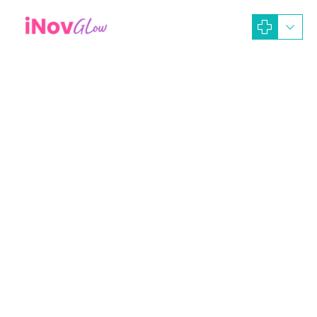
December 16, 2024
iNOV GLOW Dev-Ads
Artikel News
Operasi Hidung
Rhinoplasty
Memperbaiki Penampilan Melalui