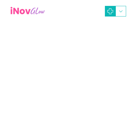
January 15, 2024
iNOV GLOW Dev-Ads
Artikel Dokter
Operasi Hidung
Rhinoplasty
Operasi Cuping Hidung Atau