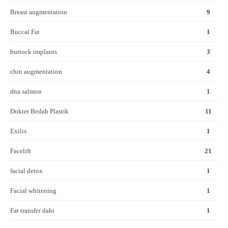
Breast augmentation
9
Buccal Fat
1
buttock implants
3
chin augmentation
4
dna salmon
1
Dokter Bedah Plastik
11
Exilis
1
Facelift
21
facial detox
1
Facial whitening
1
Fat transfer dahi
1