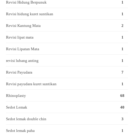
Revisi Hidung Berpunuk
1
Revisi hidung kuret suntikan
1
Revisi Kantung Mata
2
Revisi lipat mata
1
Revisi Lipatan Mata
1
revisi lubang anting
1
Revisi Payudara
7
Revisi payudara kuret suntikan
1
Rhinoplasty
68
Sedot Lemak
40
Sedot lemak double chin
3
Sedot lemak paha
1