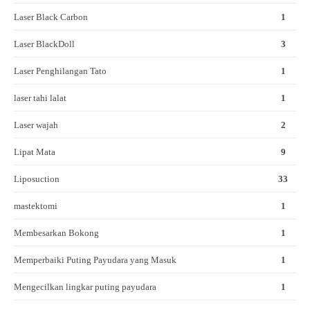
Laser Black Carbon
1
Laser BlackDoll
3
Laser Penghilangan Tato
1
laser tahi lalat
1
Laser wajah
2
Lipat Mata
9
Liposuction
33
mastektomi
1
Membesarkan Bokong
1
Memperbaiki Puting Payudara yang Masuk
1
Mengecilkan lingkar puting payudara
1