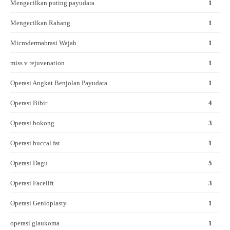
Mengecilkan puting payudara
1
Mengecilkan Rahang
1
Microdermabrasi Wajah
1
miss v rejuvenation
1
Operasi Angkat Benjolan Payudara
1
Operasi Bibir
4
Operasi bokong
3
Operasi buccal fat
1
Operasi Dagu
5
Operasi Facelift
3
Operasi Genioplasty
1
operasi glaukoma
1