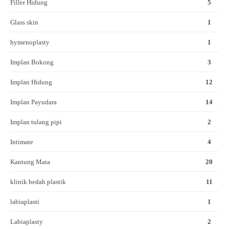
Filler Hidung
5
Glass skin
1
hymenoplasty
1
Implan Bokong
3
Implan Hidung
12
Implan Payudara
14
Implan tulang pipi
2
Intimate
4
Kantung Mata
20
klinik bedah plastik
11
labiaplasti
1
Labiaplasty
2