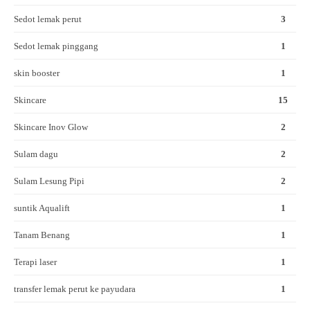
Sedot lemak perut
3
Sedot lemak pinggang
1
skin booster
1
Skincare
15
Skincare Inov Glow
2
Sulam dagu
2
Sulam Lesung Pipi
2
suntik Aqualift
1
Tanam Benang
1
Terapi laser
1
transfer lemak perut ke payudara
1