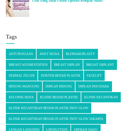
Usia Yang Ideal Untuk Operasi Kelopak Mata?
Tags
ANTI PENUAAN
AWET MUDA
BLEPHAROPLASTY
BREAST AUGMENTATION
BREAST IMPLAN
BREAST IMPLANT
DERMAL FILLER
DOKTER BEDAH PLASTIK
FACELIFT
HIDUNG MANCUNG
IMPLAN HIDUNG
IMPLAN PAYUDARA
KELOPAK MATA
KLINIK BEDAH PLASTIK
KLINIK KECANTIKAN
KLINIK KECANTIKAN BEDAH PLASTIK INOV GLOW
KLINIK KECANTIKAN BEDAH PLASTIK INOV GLOW JAKARTA
LENGAN LANGSING
LIPOSUCTION
OPERASI DAGU