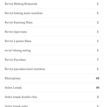
Revisi Hidung Berpunuk
1
Revisi hidung kuret suntikan
1
Revisi Kantung Mata
2
Revisi lipat mata
1
Revisi Lipatan Mata
1
revisi lubang anting
1
Revisi Payudara
7
Revisi payudara kuret suntikan
1
Rhinoplasty
68
Sedot Lemak
40
Sedot lemak double chin
3
Sedot lemak paha
1