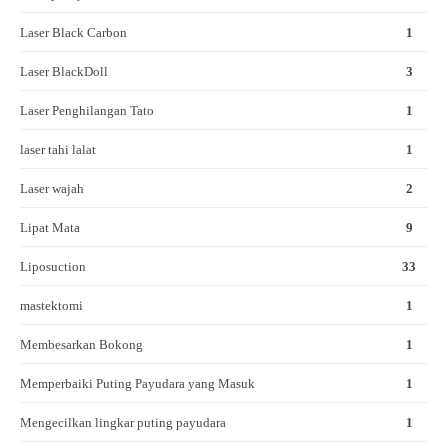
Laser Black Carbon
1
Laser BlackDoll
3
Laser Penghilangan Tato
1
laser tahi lalat
1
Laser wajah
2
Lipat Mata
9
Liposuction
33
mastektomi
1
Membesarkan Bokong
1
Memperbaiki Puting Payudara yang Masuk
1
Mengecilkan lingkar puting payudara
1