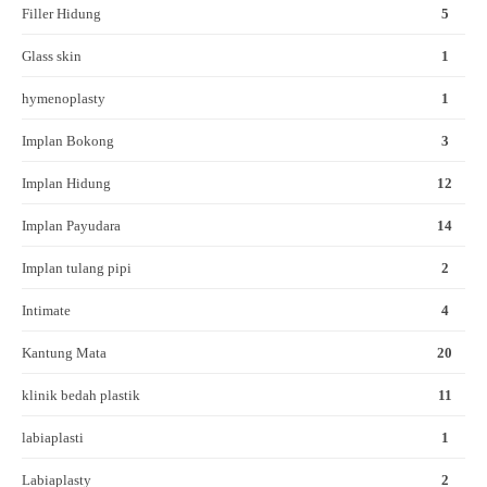
Filler Hidung
5
Glass skin
1
hymenoplasty
1
Implan Bokong
3
Implan Hidung
12
Implan Payudara
14
Implan tulang pipi
2
Intimate
4
Kantung Mata
20
klinik bedah plastik
11
labiaplasti
1
Labiaplasty
2