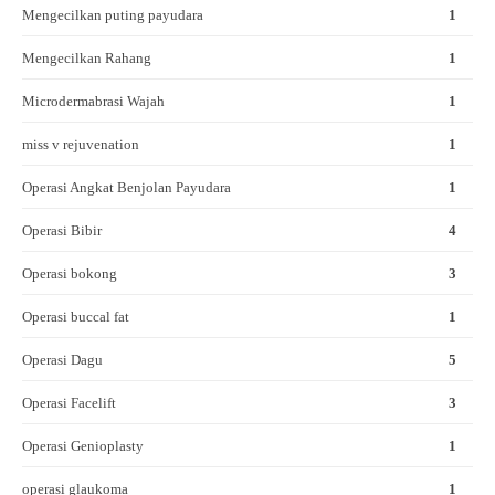
Mengecilkan puting payudara
1
Mengecilkan Rahang
1
Microdermabrasi Wajah
1
miss v rejuvenation
1
Operasi Angkat Benjolan Payudara
1
Operasi Bibir
4
Operasi bokong
3
Operasi buccal fat
1
Operasi Dagu
5
Operasi Facelift
3
Operasi Genioplasty
1
operasi glaukoma
1