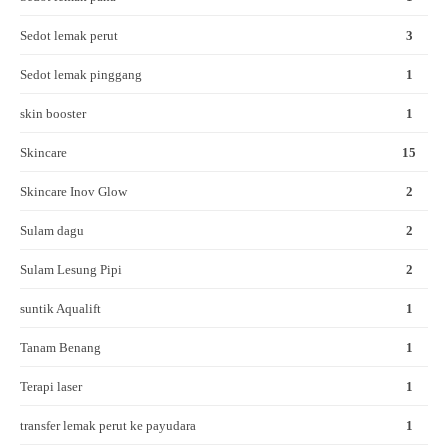
Sedot lemak perut
3
Sedot lemak pinggang
1
skin booster
1
Skincare
15
Skincare Inov Glow
2
Sulam dagu
2
Sulam Lesung Pipi
2
suntik Aqualift
1
Tanam Benang
1
Terapi laser
1
transfer lemak perut ke payudara
1