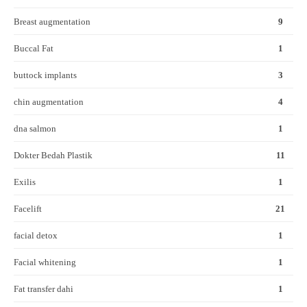
Breast augmentation
9
Buccal Fat
1
buttock implants
3
chin augmentation
4
dna salmon
1
Dokter Bedah Plastik
11
Exilis
1
Facelift
21
facial detox
1
Facial whitening
1
Fat transfer dahi
1