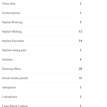
Glass skin
1
hymenoplasty
1
Implan Bokong
3
Implan Hidung
12
Implan Payudara
14
Implan tulang pipi
2
Intimate
4
Kantung Mata
20
klinik bedah plastik
11
labiaplasti
1
Labiaplasty
2
Laser Black Carbon
1