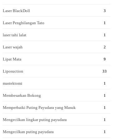
Laser BlackDoll
3
Laser Penghilangan Tato
1
laser tahi lalat
1
Laser wajah
2
Lipat Mata
9
Liposuction
33
mastektomi
1
Membesarkan Bokong
1
Memperbaiki Puting Payudara yang Masuk
1
Mengecilkan lingkar puting payudara
1
Mengecilkan puting payudara
1