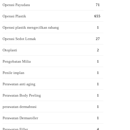
Operasi Payudara
71
Operasi Plastik
655
Operasi plastik mengecilkan rahang
1
Operasi Sedot Lemak
27
Otoplasti
2
Pengobatan Milia
1
Penile implan
1
Perawatan anti aging
1
Perawatan Body Peeling
1
perawatan dermabrasi
1
Perawatan Dermaroller
1
Perawatan Filler
4