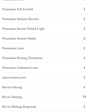
Perawatan Full Facelift
1
Perawatan Immune Booster
1
Perawatan Intense Pulsed Light
1
Perawatan Jerawat Wajah
2
Perawatan Laser
2
Perawatan Peeling (Treatment
1
Perawatan Underarm Laser
1
rejuvenation peel
1
Revisi bokong
1
Revisi Hidung
73
Revisi Hidung Berpunuk
1