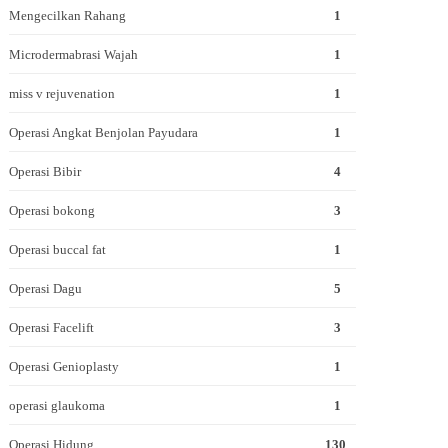
Mengecilkan Rahang
1
Microdermabrasi Wajah
1
miss v rejuvenation
1
Operasi Angkat Benjolan Payudara
1
Operasi Bibir
4
Operasi bokong
3
Operasi buccal fat
1
Operasi Dagu
5
Operasi Facelift
3
Operasi Genioplasty
1
operasi glaukoma
1
Operasi Hidung
130