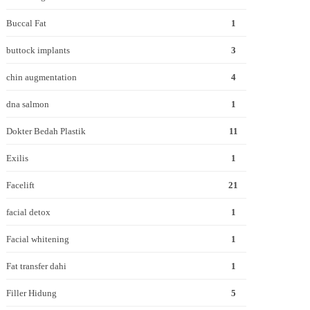
Buccal Fat
1
buttock implants
3
chin augmentation
4
dna salmon
1
Dokter Bedah Plastik
11
Exilis
1
Facelift
21
facial detox
1
Facial whitening
1
Fat transfer dahi
1
Filler Hidung
5