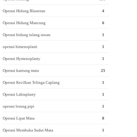
Operasi Hidung Blasteran
4
Operasi Hidung Mancung
6
Operasi hidung tulang rawan
1
operasi himenoplasti
1
Operasi Hymenoplasty
1
Operasi kantung mata
25
Operasi Kecilkan Telinga Caplang
1
Operasi Labiaplasty
1
operasi lesung pipi
1
Operasi Lipat Mata
8
Operasi Membuka Sudut Mata
1