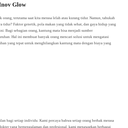
 Inov Glow
 orang, terutama saat kita merasa lelah atau kurang tidur. Namun, tahukah
tidur? Faktor genetik, pola makan yang tidak sehat, dan gaya hidup yang
ini. Bagi sebagian orang, kantung mata bisa menjadi sumber
uruhan. Hal ini membuat banyak orang mencari solusi untuk mengatasi
pilihan yang tepat untuk menghilangkan kantung mata dengan biaya yang
an bagi setiap individu. Kami percaya bahwa setiap orang berhak merasa
 dokter yang berpengalaman dan profesional, kami menawarkan berbagai