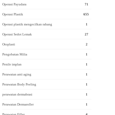
Operasi Payudara
71
Operasi Plastik
655
Operasi plastik mengecilkan rahang
1
Operasi Sedot Lemak
27
Otoplasti
2
Pengobatan Milia
1
Penile implan
1
Perawatan anti aging
1
Perawatan Body Peeling
1
perawatan dermabrasi
1
Perawatan Dermaroller
1
Perawatan Filler
4