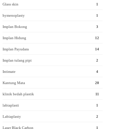
Glass skin
1
hymenoplasty
1
Implan Bokong
3
Implan Hidung
12
Implan Payudara
14
Implan tulang pipi
2
Intimate
4
Kantung Mata
20
klinik bedah plastik
11
labiaplasti
1
Labiaplasty
2
Laser Black Carbon
1