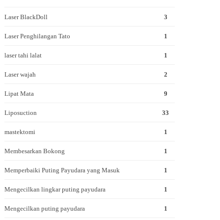
Laser BlackDoll
3
Laser Penghilangan Tato
1
laser tahi lalat
1
Laser wajah
2
Lipat Mata
9
Liposuction
33
mastektomi
1
Membesarkan Bokong
1
Memperbaiki Puting Payudara yang Masuk
1
Mengecilkan lingkar puting payudara
1
Mengecilkan puting payudara
1