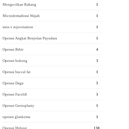
Mengecilkan Rahang
1
Microdermabrasi Wajah
1
miss v rejuvenation
1
Operasi Angkat Benjolan Payudara
1
Operasi Bibir
4
Operasi bokong
3
Operasi buccal fat
1
Operasi Dagu
5
Operasi Facelift
3
Operasi Genioplasty
1
operasi glaukoma
1
Operasi Hidung
130