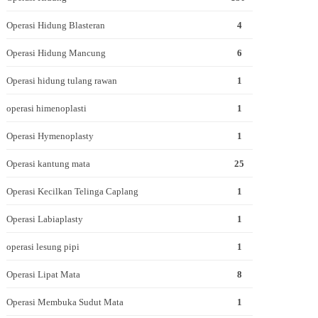
Operasi Hidung Blasteran
4
Operasi Hidung Mancung
6
Operasi hidung tulang rawan
1
operasi himenoplasti
1
Operasi Hymenoplasty
1
Operasi kantung mata
25
Operasi Kecilkan Telinga Caplang
1
Operasi Labiaplasty
1
operasi lesung pipi
1
Operasi Lipat Mata
8
Operasi Membuka Sudut Mata
1