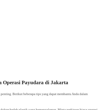
 Operasi Payudara di Jakarta
 penting. Berikut beberapa tips yang dapat membantu Anda dalam
 dokter bedah plastik yang berpengalaman. Minta perkiraan biaya operasi