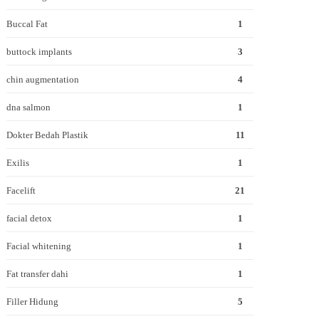
Buccal Fat
1
buttock implants
3
chin augmentation
4
dna salmon
1
Dokter Bedah Plastik
11
Exilis
1
Facelift
21
facial detox
1
Facial whitening
1
Fat transfer dahi
1
Filler Hidung
5