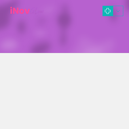
Operasi membuat pipi terlihat lebih tirus dengan prose
fat removal atau operasi lemak pipi
BUCCAL FAT