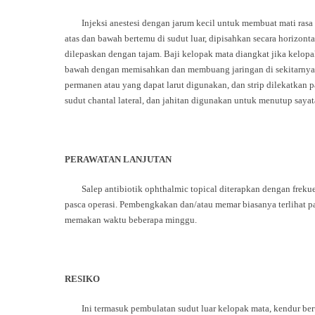
Injeksi anestesi dengan jarum kecil untuk membuat mati rasa are
atas dan bawah bertemu di sudut luar, dipisahkan secara horizonta
dilepaskan dengan tajam. Baji kelopak mata diangkat jika kelopak
bawah dengan memisahkan dan membuang jaringan di sekitarnya. Lid
permanen atau yang dapat larut digunakan, dan strip dilekatkan
sudut chantal lateral, dan jahitan digunakan untuk menutup sayat
PERAWATAN LANJUTAN
Salep antibiotik ophthalmic topical diterapkan dengan frekuensi
pasca operasi. Pembengkakan dan/atau memar biasanya terlihat pa
memakan waktu beberapa minggu.
RESIKO
Ini termasuk pembulatan sudut luar kelopak mata, kendur beru