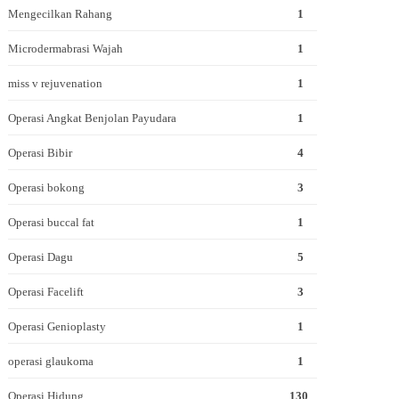
Mengecilkan Rahang
1
Microdermabrasi Wajah
1
miss v rejuvenation
1
Operasi Angkat Benjolan Payudara
1
Operasi Bibir
4
Operasi bokong
3
Operasi buccal fat
1
Operasi Dagu
5
Operasi Facelift
3
Operasi Genioplasty
1
operasi glaukoma
1
Operasi Hidung
130