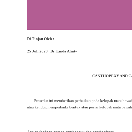
Di Tinjau Oleh :
25 Juli 2023 | Dr. Linda Afiaty
CANTHOPEXY AND CA
Prosedur ini memberikan perbaikan pada kelopak mata bawah.
atau kendur, memperbaiki bentuk atau posisi kelopak mata bawah,
Apa perbedaan antara canthopexy dan canthoplasty