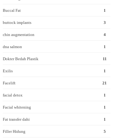
Buccal Fat
1
buttock implants
3
chin augmentation
4
dna salmon
1
Dokter Bedah Plastik
11
Exilis
1
Facelift
21
facial detox
1
Facial whitening
1
Fat transfer dahi
1
Filler Hidung
5