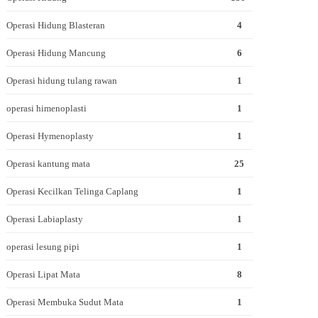
Operasi Hidung Blasteran
4
Operasi Hidung Mancung
6
Operasi hidung tulang rawan
1
operasi himenoplasti
1
Operasi Hymenoplasty
1
Operasi kantung mata
25
Operasi Kecilkan Telinga Caplang
1
Operasi Labiaplasty
1
operasi lesung pipi
1
Operasi Lipat Mata
8
Operasi Membuka Sudut Mata
1