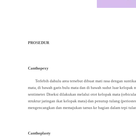
PROSEDUR
Canthopexy
Terlebih dahulu area tersebut dibuat mati rasa dengan suntikan 
mata, di bawah garis bulu mata dan di bawah sudut luar kelopak 
sentimeter. Diseksi dilakukan melalui otot kelopak mata (orbicul
struktur jaringan ikat kelopak mata) dan penutup tulang (perioste
mengencangkan dan memajukan tarsus ke bagian dalam tepi tulang
Canthoplasty