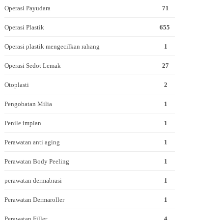
Operasi Payudara
71
Operasi Plastik
655
Operasi plastik mengecilkan rahang
1
Operasi Sedot Lemak
27
Otoplasti
2
Pengobatan Milia
1
Penile implan
1
Perawatan anti aging
1
Perawatan Body Peeling
1
perawatan dermabrasi
1
Perawatan Dermaroller
1
Perawatan Filler
4