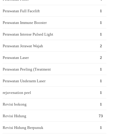
Perawatan Full Facelift
1
Perawatan Immune Booster
1
Perawatan Intense Pulsed Light
1
Perawatan Jerawat Wajah
2
Perawatan Laser
2
Perawatan Peeling (Treatment
1
Perawatan Underarm Laser
1
rejuvenation peel
1
Revisi bokong
1
Revisi Hidung
73
Revisi Hidung Berpunuk
1