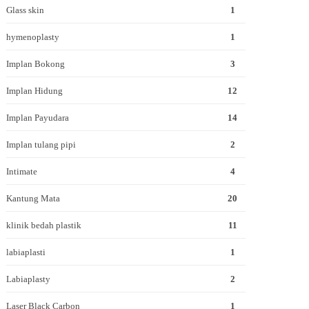
Glass skin
1
hymenoplasty
1
Implan Bokong
3
Implan Hidung
12
Implan Payudara
14
Implan tulang pipi
2
Intimate
4
Kantung Mata
20
klinik bedah plastik
11
labiaplasti
1
Labiaplasty
2
Laser Black Carbon
1