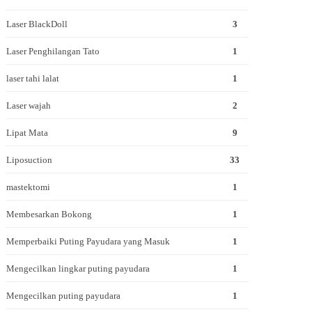
Laser BlackDoll
3
Laser Penghilangan Tato
1
laser tahi lalat
1
Laser wajah
2
Lipat Mata
9
Liposuction
33
mastektomi
1
Membesarkan Bokong
1
Memperbaiki Puting Payudara yang Masuk
1
Mengecilkan lingkar puting payudara
1
Mengecilkan puting payudara
1