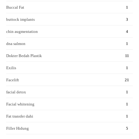
Buccal Fat
1
buttock implants
3
chin augmentation
4
dna salmon
1
Dokter Bedah Plastik
11
Exilis
1
Facelift
21
facial detox
1
Facial whitening
1
Fat transfer dahi
1
Filler Hidung
5