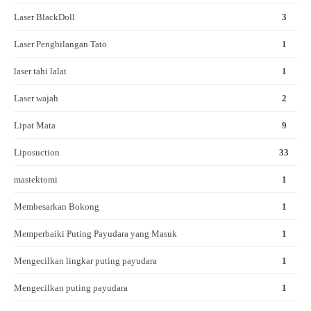
Laser BlackDoll
3
Laser Penghilangan Tato
1
laser tahi lalat
1
Laser wajah
2
Lipat Mata
9
Liposuction
33
mastektomi
1
Membesarkan Bokong
1
Memperbaiki Puting Payudara yang Masuk
1
Mengecilkan lingkar puting payudara
1
Mengecilkan puting payudara
1