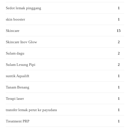
Sedot lemak pinggang
1
skin booster
1
Skincare
15
Skincare Inov Glow
2
Sulam dagu
2
Sulam Lesung Pipi
2
suntik Aqualift
1
Tanam Benang
1
Terapi laser
1
transfer lemak perut ke payudara
1
Treatment PRP
1