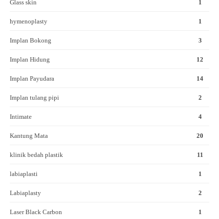
Glass skin
1
hymenoplasty
1
Implan Bokong
3
Implan Hidung
12
Implan Payudara
14
Implan tulang pipi
2
Intimate
4
Kantung Mata
20
klinik bedah plastik
11
labiaplasti
1
Labiaplasty
2
Laser Black Carbon
1