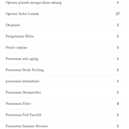
Operasi plastik mengecilkan rahang
1
Operasi Sedot Lemak
27
Otoplasti
2
Pengobatan Milia
1
Penile implan
1
Perawatan anti aging
1
Perawatan Body Peeling
1
perawatan dermabrasi
1
Perawatan Dermaroller
1
Perawatan Filler
4
Perawatan Full Facelift
1
Perawatan Immune Booster
1