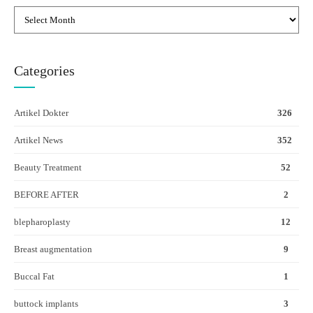
Categories
Artikel Dokter
326
Artikel News
352
Beauty Treatment
52
BEFORE AFTER
2
blepharoplasty
12
Breast augmentation
9
Buccal Fat
1
buttock implants
3