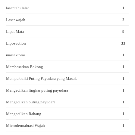
laser tahi lalat
1
Laser wajah
2
Lipat Mata
9
Liposuction
33
mastektomi
1
Membesarkan Bokong
1
Memperbaiki Puting Payudara yang Masuk
1
Mengecilkan lingkar puting payudara
1
Mengecilkan puting payudara
1
Mengecilkan Rahang
1
Microdermabrasi Wajah
1