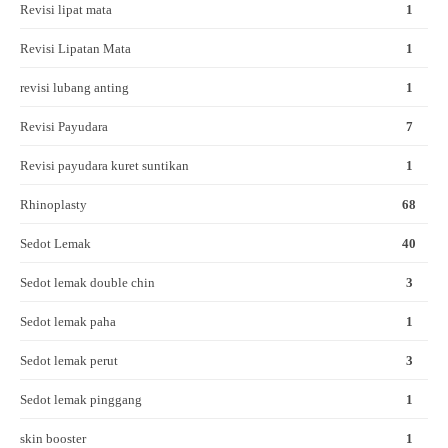
Revisi lipat mata
1
Revisi Lipatan Mata
1
revisi lubang anting
1
Revisi Payudara
7
Revisi payudara kuret suntikan
1
Rhinoplasty
68
Sedot Lemak
40
Sedot lemak double chin
3
Sedot lemak paha
1
Sedot lemak perut
3
Sedot lemak pinggang
1
skin booster
1