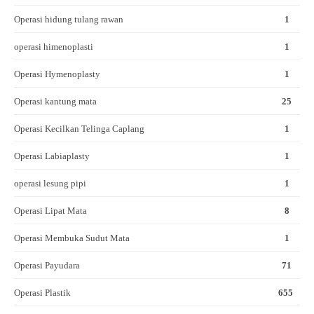
Operasi hidung tulang rawan
1
operasi himenoplasti
1
Operasi Hymenoplasty
1
Operasi kantung mata
25
Operasi Kecilkan Telinga Caplang
1
Operasi Labiaplasty
1
operasi lesung pipi
1
Operasi Lipat Mata
8
Operasi Membuka Sudut Mata
1
Operasi Payudara
71
Operasi Plastik
655