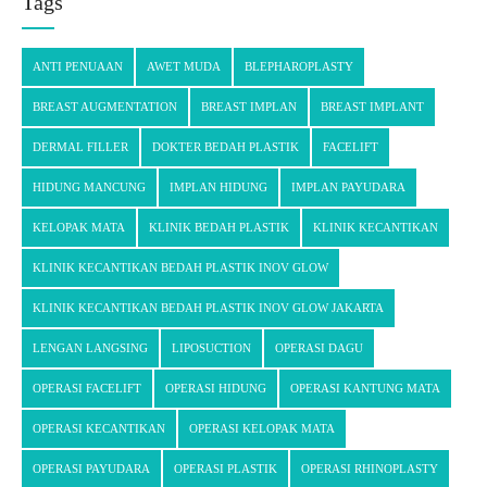
Tags
ANTI PENUAAN
AWET MUDA
BLEPHAROPLASTY
BREAST AUGMENTATION
BREAST IMPLAN
BREAST IMPLANT
DERMAL FILLER
DOKTER BEDAH PLASTIK
FACELIFT
HIDUNG MANCUNG
IMPLAN HIDUNG
IMPLAN PAYUDARA
KELOPAK MATA
KLINIK BEDAH PLASTIK
KLINIK KECANTIKAN
KLINIK KECANTIKAN BEDAH PLASTIK INOV GLOW
KLINIK KECANTIKAN BEDAH PLASTIK INOV GLOW JAKARTA
LENGAN LANGSING
LIPOSUCTION
OPERASI DAGU
OPERASI FACELIFT
OPERASI HIDUNG
OPERASI KANTUNG MATA
OPERASI KECANTIKAN
OPERASI KELOPAK MATA
OPERASI PAYUDARA
OPERASI PLASTIK
OPERASI RHINOPLASTY