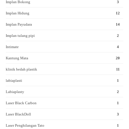
Implan Bokong
3
Implan Hidung
12
Implan Payudara
14
Implan tulang pipi
2
Intimate
4
Kantung Mata
20
klinik bedah plastik
11
labiaplasti
1
Labiaplasty
2
Laser Black Carbon
1
Laser BlackDoll
3
Laser Penghilangan Tato
1