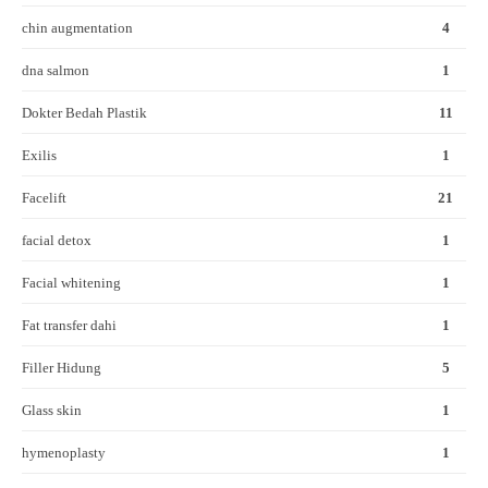
chin augmentation
4
dna salmon
1
Dokter Bedah Plastik
11
Exilis
1
Facelift
21
facial detox
1
Facial whitening
1
Fat transfer dahi
1
Filler Hidung
5
Glass skin
1
hymenoplasty
1