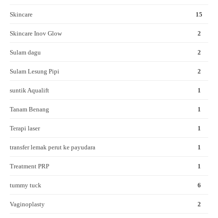
Skincare
15
Skincare Inov Glow
2
Sulam dagu
2
Sulam Lesung Pipi
2
suntik Aqualift
1
Tanam Benang
1
Terapi laser
1
transfer lemak perut ke payudara
1
Treatment PRP
1
tummy tuck
6
Vaginoplasty
2