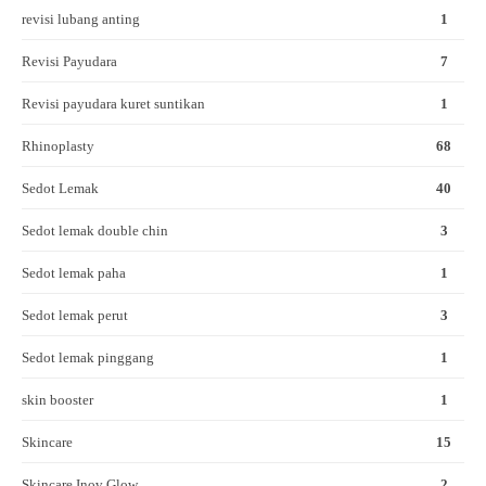
revisi lubang anting
1
Revisi Payudara
7
Revisi payudara kuret suntikan
1
Rhinoplasty
68
Sedot Lemak
40
Sedot lemak double chin
3
Sedot lemak paha
1
Sedot lemak perut
3
Sedot lemak pinggang
1
skin booster
1
Skincare
15
Skincare Inov Glow
2