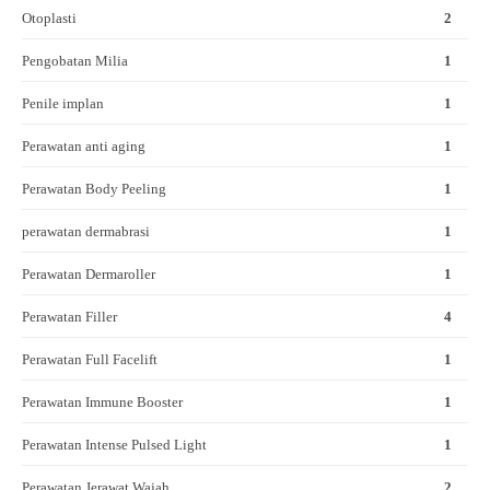
Otoplasti
2
Pengobatan Milia
1
Penile implan
1
Perawatan anti aging
1
Perawatan Body Peeling
1
perawatan dermabrasi
1
Perawatan Dermaroller
1
Perawatan Filler
4
Perawatan Full Facelift
1
Perawatan Immune Booster
1
Perawatan Intense Pulsed Light
1
Perawatan Jerawat Wajah
2