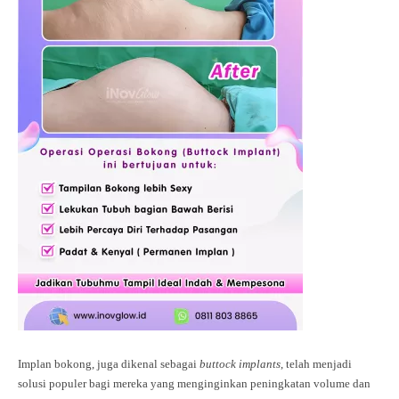
Implan bokong, juga dikenal sebagai
buttock implants
, telah menjadi
solusi populer bagi mereka yang menginginkan peningkatan volume dan