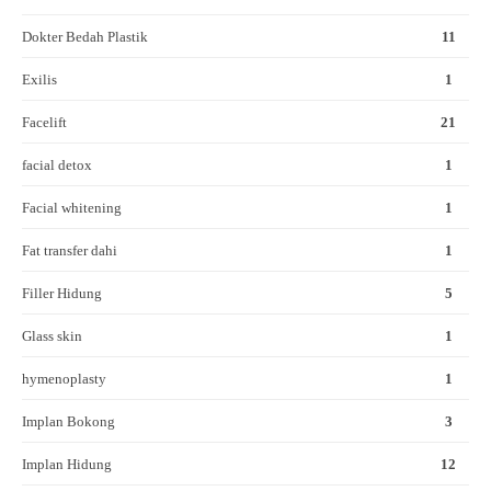
Dokter Bedah Plastik
11
Exilis
1
Facelift
21
facial detox
1
Facial whitening
1
Fat transfer dahi
1
Filler Hidung
5
Glass skin
1
hymenoplasty
1
Implan Bokong
3
Implan Hidung
12