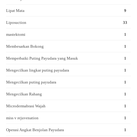
Lipat Mata
9
Liposuction
33
mastektomi
1
Membesarkan Bokong
1
Memperbaiki Puting Payudara yang Masuk
1
Mengecilkan lingkar puting payudara
1
Mengecilkan puting payudara
1
Mengecilkan Rahang
1
Microdermabrasi Wajah
1
miss v rejuvenation
1
Operasi Angkat Benjolan Payudara
1