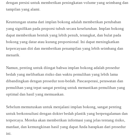
dengan presisi untuk memberikan peningkatan volume yang seimbang dan
tampilan yang alami.
Keuntungan utama dari implan bokong adalah memberikan perubahan
yang signifikan pada proporsi tubuh secara keseluruhan. Implan bokong
dapat memberikan bentuk yang lebih penuh, terangkat, dan bulat pada
bokong yang datar atau kurang proporsional. Ini dapat meningkatkan
kepercayaan diri dan memberikan penampilan yang lebih seimbang dan
menarik.
Namun, penting untuk diingat bahwa implan bokong adalah prosedur
bedah yang melibatkan risiko dan waktu pemulihan yang lebih lama
dibandingkan dengan prosedur non-bedah. Pascaoperasi, perawatan dan
pemulihan yang tepat sangat penting untuk memastikan pemulihan yang
optimal dan hasil yang memuaskan.
Sebelum memutuskan untuk menjalani implan bokong, sangat penting
untuk berkonsultasi dengan dokter bedah plastik yang berpengalaman dan
terpercaya. Mereka akan memberikan informasi yang jelas tentang risiko,
manfaat, dan kemungkinan hasil yang dapat Anda harapkan dari prosedur
ini.