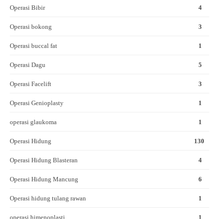
Operasi Bibir
4
Operasi bokong
3
Operasi buccal fat
1
Operasi Dagu
5
Operasi Facelift
3
Operasi Genioplasty
1
operasi glaukoma
1
Operasi Hidung
130
Operasi Hidung Blasteran
4
Operasi Hidung Mancung
6
Operasi hidung tulang rawan
1
operasi himenoplasti
1